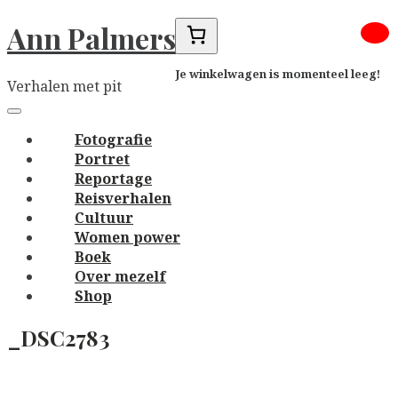
Skip
Ann Palmers
to
content
Je winkelwagen is momenteel leeg!
Verhalen met pit
Main
navigation
Menu
Fotografie
Portret
Reportage
Reisverhalen
Cultuur
Women power
Boek
Over mezelf
Shop
_DSC2783