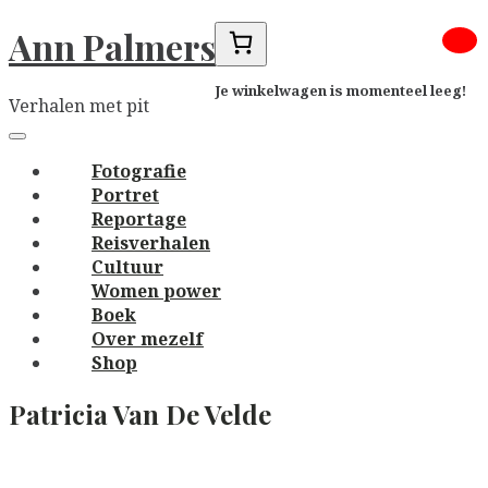
Skip
Ann Palmers
to
content
Je winkelwagen is momenteel leeg!
Verhalen met pit
Main
navigation
Menu
Fotografie
Portret
Reportage
Reisverhalen
Cultuur
Women power
Boek
Over mezelf
Shop
Patricia Van De Velde