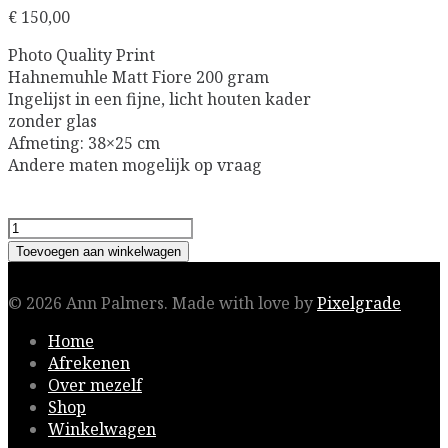
€
150,00
Photo Quality Print
Hahnemuhle Matt Fiore 200 gram
Ingelijst in een fijne, licht houten kader
zonder glas
Afmeting: 38×25 cm
Andere maten mogelijk op vraag
Cactus
aantal
Toevoegen aan winkelwagen
© 2026 Ann Palmers.
Made with love by
Pixelgrade
Home
Afrekenen
Over mezelf
Shop
Winkelwagen