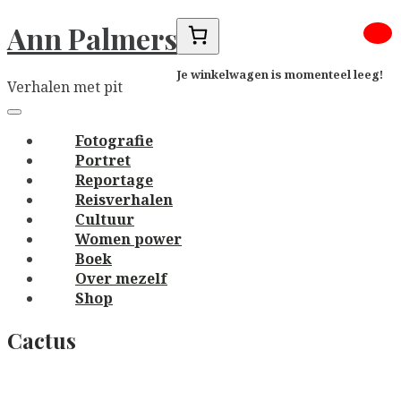
Skip
Ann Palmers
to
content
Je winkelwagen is momenteel leeg!
Verhalen met pit
Main
navigation
Menu
Fotografie
Portret
Reportage
Reisverhalen
Cultuur
Women power
Boek
Over mezelf
Shop
Cactus